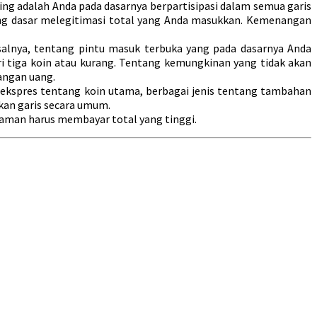
ng adalah Anda pada dasarnya berpartisipasi dalam semua garis
ing dasar melegitimasi total yang Anda masukkan. Kemenangan
isalnya, tentang pintu masuk terbuka yang pada dasarnya Anda
ri tiga koin atau kurang. Tentang kemungkinan yang tidak akan
angan uang.
ekspres tentang koin utama, berbagai jenis tentang tambahan
kan garis secara umum.
njaman harus membayar total yang tinggi.