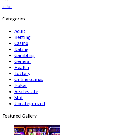
« Jul
Categories
Adult
Betting
Casino
Dating
Gambling
General
Health
Lottery
Online Games
Poker
Real estate
Slot
Uncategorized
Featured Gallery