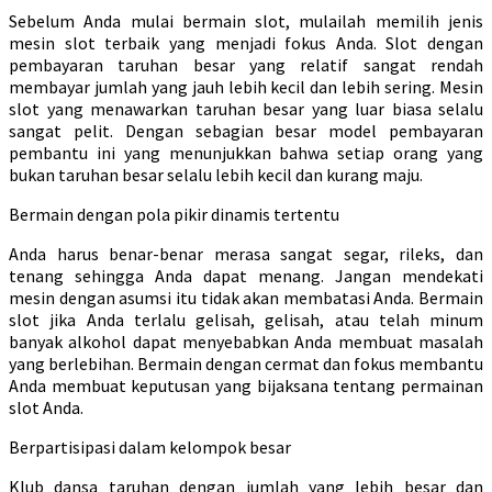
Sebelum Anda mulai bermain slot, mulailah memilih jenis
mesin slot terbaik yang menjadi fokus Anda. Slot dengan
pembayaran taruhan besar yang relatif sangat rendah
membayar jumlah yang jauh lebih kecil dan lebih sering. Mesin
slot yang menawarkan taruhan besar yang luar biasa selalu
sangat pelit. Dengan sebagian besar model pembayaran
pembantu ini yang menunjukkan bahwa setiap orang yang
bukan taruhan besar selalu lebih kecil dan kurang maju.
Bermain dengan pola pikir dinamis tertentu
Anda harus benar-benar merasa sangat segar, rileks, dan
tenang sehingga Anda dapat menang. Jangan mendekati
mesin dengan asumsi itu tidak akan membatasi Anda. Bermain
slot jika Anda terlalu gelisah, gelisah, atau telah minum
banyak alkohol dapat menyebabkan Anda membuat masalah
yang berlebihan. Bermain dengan cermat dan fokus membantu
Anda membuat keputusan yang bijaksana tentang permainan
slot Anda.
Berpartisipasi dalam kelompok besar
Klub dansa taruhan dengan jumlah yang lebih besar dan