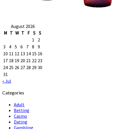
August 2026
M
T
W
T
F
S
S
1
2
3
4
5
6
7
8
9
10
11
12
13
14
15
16
17
18
19
20
21
22
23
24
25
26
27
28
29
30
31
« Jul
Categories
Adult
Betting
Casino
Dating
Gambling