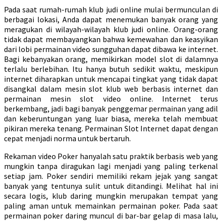
Pada saat rumah-rumah klub judi online mulai bermunculan di
berbagai lokasi, Anda dapat menemukan banyak orang yang
meragukan di wilayah-wilayah klub judi online. Orang-orang
tidak dapat membayangkan bahwa kemewahan dan keasyikan
dari lobi permainan video sungguhan dapat dibawa ke internet.
Bagi kebanyakan orang, memikirkan model slot di dalamnya
terlalu berlebihan. Itu hanya butuh sedikit waktu, meskipun
internet diharapkan untuk mencapai tingkat yang tidak dapat
disangkal dalam mesin slot klub web berbasis internet dan
permainan mesin slot video online. Internet terus
berkembang, jadi bagi banyak penggemar permainan yang adil
dan keberuntungan yang luar biasa, mereka telah membuat
pikiran mereka tenang. Permainan Slot Internet dapat dengan
cepat menjadi norma untuk bertaruh.
Rekaman video Poker hanyalah satu praktik berbasis web yang
mungkin tanpa diragukan lagi menjadi yang paling terkenal
setiap jam. Poker sendiri memiliki rekam jejak yang sangat
banyak yang tentunya sulit untuk ditandingi. Melihat hal ini
secara logis, klub daring mungkin merupakan tempat yang
paling aman untuk memainkan permainan poker. Pada saat
permainan poker daring muncul di bar-bar gelap di masa lalu,