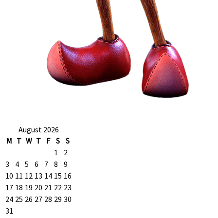
August 2026
M
T
W
T
F
S
S
1
2
3
4
5
6
7
8
9
10
11
12
13
14
15
16
17
18
19
20
21
22
23
24
25
26
27
28
29
30
31