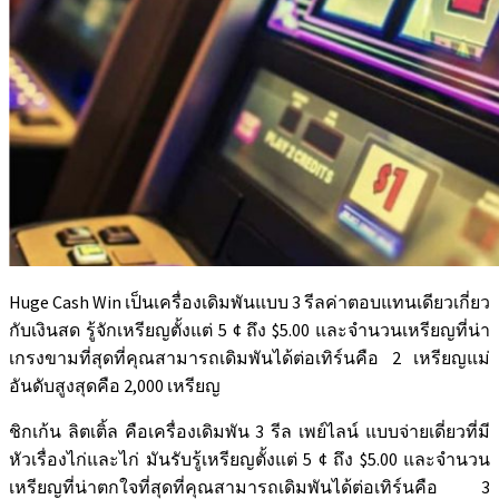
Huge Cash Win เป็นเครื่องเดิมพันแบบ 3 รีลค่าตอบแทนเดียวเกี่ยว
กับเงินสด รู้จักเหรียญตั้งแต่ 5 ¢ ถึง $5.00 และจำนวนเหรียญที่น่า
เกรงขามที่สุดที่คุณสามารถเดิมพันได้ต่อเทิร์นคือ 2 เหรียญแม่
อันดับสูงสุดคือ 2,000 เหรียญ
ชิกเก้น ลิตเติ้ล คือเครื่องเดิมพัน 3 รีล เพย์ไลน์ แบบจ่ายเดี่ยวที่มี
หัวเรื่องไก่และไก่ มันรับรู้เหรียญตั้งแต่ 5 ¢ ถึง $5.00 และจำนวน
เหรียญที่น่าตกใจที่สุดที่คุณสามารถเดิมพันได้ต่อเทิร์นคือ 3