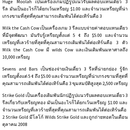
Huge Moolah เป็นเครื่องเกมปฏิรูปแนวรับผลตอบแทนเดี่ยว 3
รีล มันเป็นอะไรก็ได้ยกเว้นเหรียญ $1.00 และจำนวนเหรียญที่น่า
เกรงขามที่สุดที่คุณสามารถเดิมพันได้ต่อเทิร์นคือ 3
Milk the Cash Cow เป็นเครื่องเกม 3 รีลแบบจ่ายค่าตอบแทนเดียว
ที่มีจุดพัฒนา มันรับรู้เหรียญตั้งแต่ 5 ¢ ถึง $5.00 และจำนวน
เหรียญที่เลวร้ายที่สุดที่คุณสามารถเดิมพันได้ต่อเทิร์นคือ 3 ตัว
Milk the Cash Cow มี wilds Cow และเงินเดิมพันมหาศาลถึง
10,000 เหรียญ
Sevens and Bars เป็นช่องจ่ายเงินเดี่ยว 3 รีลที่น่ายกย่อง รู้จัก
เหรียญตั้งแต่ 5 ¢ ถึง $5.00 และจำนวนเหรียญที่น่าเกรงขามที่สุดที่
คุณสามารถเดิมพันได้ต่อเทิร์นคือ 3 ขุมสมบัติสูงสุด 2,500 เหรียญ
Strike Gold เป็นเครื่องเดิมพันนักปฏิรูปแนวรับผลตอบแทนเดี่ยว 3
รีลเกี่ยวกับเหรียญทอง มันเป็นอะไรก็ได้ยกเว้นเหรียญ $1.00 และ
จำนวนเหรียญที่เลวร้ายที่สุดที่คุณสามารถเดิมพันได้ต่อเทิร์นคือ
2 Strike Gold มีโลโก้ Wilds Strike Gold และถูกถ่ายทอดในเดือน
ตุลาคม 2008